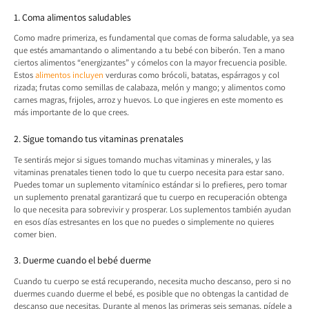
1. Coma alimentos saludables
Como madre primeriza, es fundamental que comas de forma saludable, ya sea
que estés amamantando o alimentando a tu bebé con biberón. Ten a mano
ciertos alimentos “energizantes” y cómelos con la mayor frecuencia posible.
Estos
alimentos incluyen
verduras como brócoli, batatas, espárragos y col
rizada; frutas como semillas de calabaza, melón y mango; y alimentos como
carnes magras, frijoles, arroz y huevos. Lo que ingieres en este momento es
más importante de lo que crees.
2. Sigue tomando tus vitaminas prenatales
Te sentirás mejor si sigues tomando muchas vitaminas y minerales, y las
vitaminas prenatales tienen todo lo que tu cuerpo necesita para estar sano.
Puedes tomar un suplemento vitamínico estándar si lo prefieres, pero tomar
un suplemento prenatal garantizará que tu cuerpo en recuperación obtenga
lo que necesita para sobrevivir y prosperar. Los suplementos también ayudan
en esos días estresantes en los que no puedes o simplemente no quieres
comer bien.
3. Duerme cuando el bebé duerme
Cuando tu cuerpo se está recuperando, necesita mucho descanso, pero si no
duermes cuando duerme el bebé, es posible que no obtengas la cantidad de
descanso que necesitas. Durante al menos las primeras seis semanas, pídele a