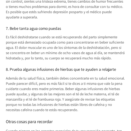
sin control, sientes una tristeza extrema, tienes cambios de humor frecuentes
o tienes muchos problemas para dormir, es hora de consultar con tu médico.
Es posible que estés sufriendo depresión posparto y el médico puede
ayudarte a superarla.
7. Bebe tanta agua como puedas
Es fácil deshidratarse cuando se está recuperando del parto simplemente
porque está demasiado ocupada como para concentrarse en beber suficiente
agua. El dolor muscular es uno de los síntomas de la deshidratación, pero si
se concentra en beber un mínimo de ocho vasos de agua al día, se mantendrá
hidratada y, por lo tanto, su cuerpo se recuperará mucho más rápido.
8. Prueba algunas infusiones de hierbas que te ayuden a relajarte
Además de tu salud física, también debes concentrarte en tu salud emocional.
Puede parecer difícil, pero es más fácil si te dices a ti misma que vale la pena
cuidarte cuando eres madre primeriza. Beber algunas infusiones de hierbas
puede ayudar, y algunas de las mejores son el té de leche materna, el té de
manzanilla y el té de frambuesa roja. Y asegúrate de revisar las etiquetas
porque no todas las infusiones de hierbas están libres de cafeína y no
necesitas cafeína cuando te estás recuperando.
Otras cosas para recordar
Cuando pienses en los aspectos esenciales de tu recuperación posparto, ten