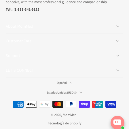
conceive, with the most professional guidance and companionship.
Tell: (1)888-341-9155
About MomMed
Customer Care
Support
LET’S CONNECT
Español
Estados Unidos ‎(USD $)‎
© 2026,
MomMed
.
Tecnología de Shopify