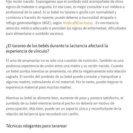
hijo recién nacido. Supongamos que el zumbido está acompañado de otros
signos de malestar o angustia. En ese caso, es mejor consultar a un médico o
profesional de la salud. Si su bebé no tararea o gruñe con normalidad y
comienza a hacerlo de repente, puede deberse a mucosidad atrapada o
reflujo gastroesofágico (RGE), según
MedicalNEwsToday
. Es necesaria la
atención médica adecuada si persisten los signos de enfermedad, dificultades
para alimentarse o zumbido excesivo.
¿El tarareo de los bebés durante la lactancia afectará la
experiencia de vínculo?
El acto de amamantar no es solo una cuestión de nutrición. También es una
poderosa experiencia de unión entre una madre y su recién nacido. Cuando
un bebé zumba mientras se amamanta, no afecta negativamente esta relación
sagrada. El sonido del zumbido de su bebé puede consolar y tranquilizar a
algunas madres, estimulando el rol maternal. Por lo tanto, puede mejorar la
experiencia maternal para muchas madres.
Mientras su bebé se alimente bien, aumente de peso y parezca satisfecho, el
zumbido de su bebé mientras toma el pecho no debería ser motivo de
preocupación. Más bien, puede ser un aspecto único y reconfortante de la
relación de lactancia que recordará con cariño.
Técnicas relajantes para tararear