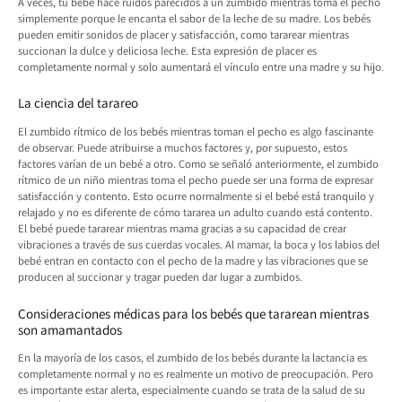
A veces, tu bebé hace ruidos parecidos a un zumbido mientras toma el pecho
simplemente porque le encanta el sabor de la leche de su madre. Los bebés
pueden emitir sonidos de placer y satisfacción, como tararear mientras
succionan la dulce y deliciosa leche. Esta expresión de placer es
completamente normal y solo aumentará el vínculo entre una madre y su hijo.
La ciencia del tarareo
El zumbido rítmico de los bebés mientras toman el pecho es algo fascinante
de observar. Puede atribuirse a muchos factores y, por supuesto, estos
factores varían de un bebé a otro. Como se señaló anteriormente, el zumbido
rítmico de un niño mientras toma el pecho puede ser una forma de expresar
satisfacción y contento. Esto ocurre normalmente si el bebé está tranquilo y
relajado y no es diferente de cómo tararea un adulto cuando está contento.
El bebé puede tararear mientras mama gracias a su capacidad de crear
vibraciones a través de sus cuerdas vocales. Al mamar, la boca y los labios del
bebé entran en contacto con el pecho de la madre y las vibraciones que se
producen al succionar y tragar pueden dar lugar a zumbidos.
Consideraciones médicas para los bebés que tararean mientras
son amamantados
En la mayoría de los casos, el zumbido de los bebés durante la lactancia es
completamente normal y no es realmente un motivo de preocupación. Pero
es importante estar alerta, especialmente cuando se trata de la salud de su